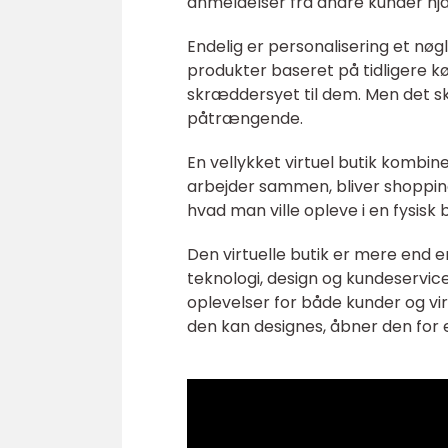
anmeldelser fra andre kunder hjæ
Endelig er personalisering et nø
produkter baseret på tidligere kø
skræddersyet til dem. Men det sk
påtrængende.
En vellykket virtuel butik kombin
arbejder sammen, bliver shoppin
hvad man ville opleve i en fysisk b
Den virtuelle butik er mere end 
teknologi, design og kundeservice
oplevelser for både kunder og vi
den kan designes, åbner den for 