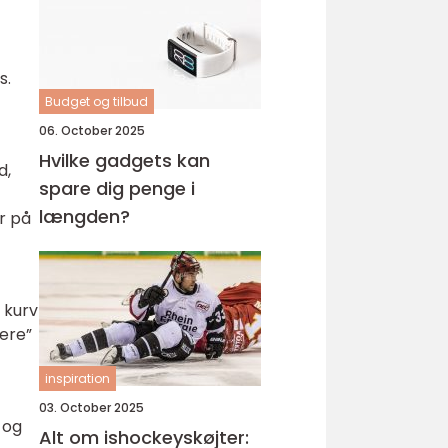
s.
Budget og tilbud
06. October 2025
Hvilke gadgets kan
d,
spare dig penge i
længden?
r på
 kurv
nere”
inspiration
03. October 2025
 og
Alt om ishockeyskøjter: