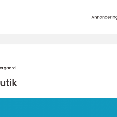
Annoncerin
tergaard
utik