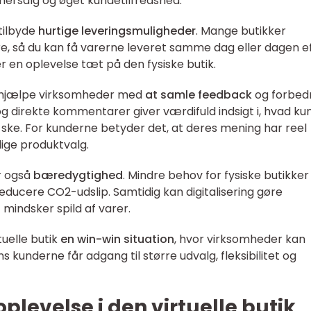
mersalg og øget kundetilfredshed.
tilbyde
hurtige leveringsmuligheder
. Mange butikker
, så du kan få varerne leveret samme dag eller dagen ef
r en oplevelse tæt på den fysiske butik.
r hjælpe virksomheder med
at samle feedback
og forbed
og direkte kommentarer giver værdifuld indsigt i, hvad ku
 ske. For kunderne betyder det, at deres mening har reel
ige produktvalg.
r også
bæredygtighed
. Mindre behov for fysiske butikker
 reducere CO2-udslip. Samtidig kan digitalisering gøre
 mindsker spild af varer.
uelle butik
en win-win situation
, hvor virksomheder kan
s kunderne får adgang til større udvalg, fleksibilitet og
plevelse i den virtuelle butik