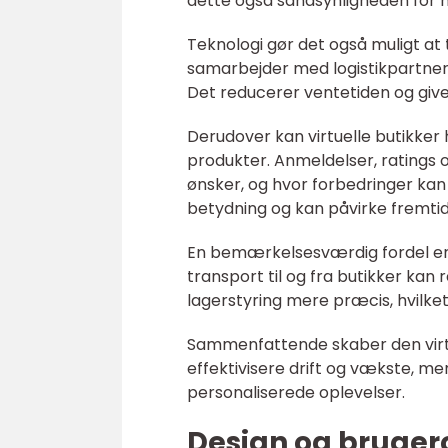
dette også sandsynligheden for 
Teknologi gør det også muligt at 
samarbejder med logistikpartnere
Det reducerer ventetiden og give
Derudover kan virtuelle butikke
produkter. Anmeldelser, ratings 
ønsker, og hvor forbedringer kan
betydning og kan påvirke fremtid
En bemærkelsesværdig fordel e
transport til og fra butikker kan
lagerstyring mere præcis, hvilket
Sammenfattende skaber den virt
effektivisere drift og vækste, men
personaliserede oplevelser.
Design og brugero