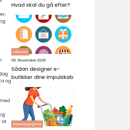
e
Hvad skal du gå efter?
er,
 og
editorial
n
05. November 2025
Sådan designer e-
 Bag
butikker dine impulskøb
ta og
s med
 og
 at
Bæredygtighed