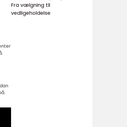
Fra vælgning til
vedligeholdelse
enter
å,
rdan
på.