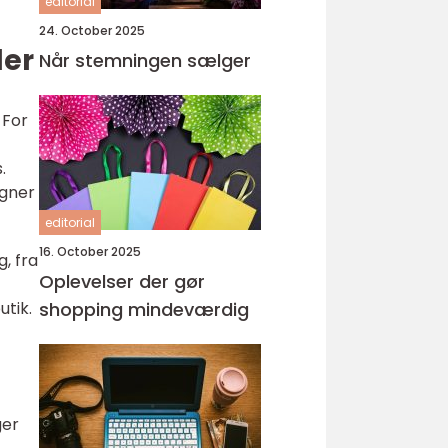
editorial
24. October 2025
der
Når stemningen sælger
 For
.
agner
editorial
16. October 2025
g, fra
Oplevelser der gør
utik.
shopping mindeværdig
ger