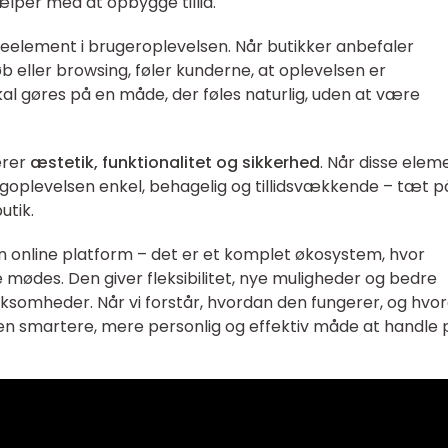
lper med at opbygge tillid.
gleelement i brugeroplevelsen. Når butikker anbefaler
b eller browsing, føler kunderne, at oplevelsen er
al gøres på en måde, der føles naturlig, uden at være
erer
æstetik, funktionalitet og sikkerhed
. Når disse elem
goplevelsen enkel, behagelig og tillidsvækkende – tæt p
utik.
en online platform – det er et komplet økosystem, hvor
 mødes. Den giver fleksibilitet, nye muligheder og bedre
rksomheder. Når vi forstår, hvordan den fungerer, og hvo
en smartere, mere personlig og effektiv måde at handle 