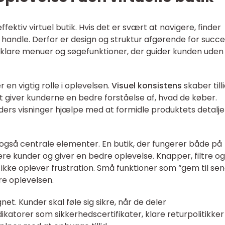
fektiv virtuel butik. Hvis det er svært at navigere, finder
 handle. Derfor er design og struktur afgørende for succe
d klare menuer og søgefunktioner, der guider kunden uden
r en vigtig rolle i oplevelsen.
Visuel konsistens
skaber tilli
et giver kunderne en bedre forståelse af, hvad de køber.
ers visninger hjælpe med at formidle produktets detalje
r også centrale elementer. En butik, der fungerer både på
ere kunder og giver en bedre oplevelse. Knapper, filtre og
 ikke oplever frustration. Små funktioner som “gem til se
re oplevelsen.
net. Kunder skal føle sig sikre, når de deler
dikatorer som sikkerhedscertifikater, klare returpolitikker