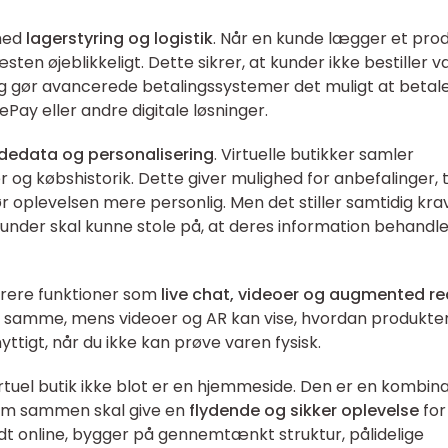
med
lagerstyring og logistik
. Når en kunde lægger et prod
en øjeblikkeligt. Dette sikrer, at kunder ikke bestiller va
ig gør avancerede betalingssystemer det muligt at betal
ePay eller andre digitale løsninger.
dedata og personalisering
. Virtuelle butikker samler
og købshistorik. Dette giver mulighed for anbefalinger, t
oplevelsen mere personlig. Men det stiller samtidig krav 
under skal kunne stole på, at deres information behandl
egrere funktioner som
live chat, videoer og augmented rea
t samme, mens videoer og AR kan vise, hvordan produkter
nyttigt, når du ikke kan prøve varen fysisk.
virtuel butik ikke blot er en hjemmeside. Den er en kombin
 som sammen skal give en
flydende og sikker oplevelse
for
odt online, bygger på gennemtænkt struktur, pålidelige