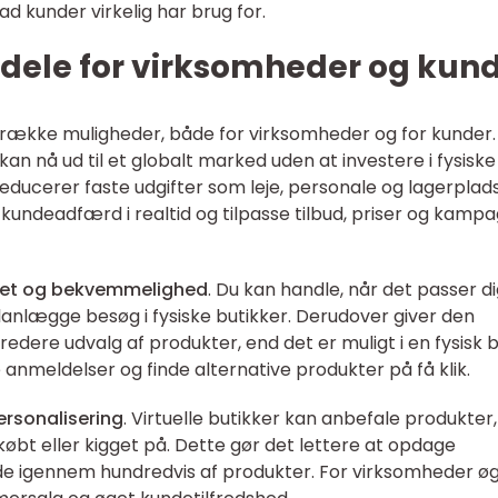
ad kunder virkelig har brug for.
rdele for virksomheder og kun
g række muligheder, både for virksomheder og for kunder.
an nå ud til et globalt marked uden at investere i fysiske
 reducerer faste udgifter som leje, personale og lagerplads
kundeadfærd i realtid og tilpasse tilbud, priser og kamp
litet og bekvemmelighed
. Du kan handle, når det passer di
planlægge besøg i fysiske butikker. Derudover giver den
bredere udvalg af produkter, end det er muligt i en fysisk b
anmeldelser og finde alternative produkter på få klik.
rsonalisering
. Virtuelle butikker kan anbefale produkter,
købt eller kigget på. Dette gør det lettere at opdage
ede igennem hundredvis af produkter. For virksomheder ø