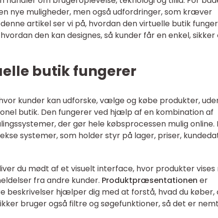
 handler om brugeroplevelse, teknologi og tillid. For båd
en nye muligheder, men også udfordringer, som kræver
 denne artikel ser vi på, hvordan den virtuelle butik funger
hvordan den kan designes, så kunder får en enkel, sikker
elle butik fungerer
um, hvor kunder kan udforske, vælge og købe produkter, ude
itionel butik. Den fungerer ved hjælp af en kombination af
lingssystemer, der gør hele købsprocessen mulig online.
se systemer, som holder styr på lager, priser, kundeda
liver du mødt af et visuelt interface, hvor produkter vise
meldelser fra andre kunder.
Produktpræsentationen
er
e beskrivelser hjælper dig med at forstå, hvad du køber,
kker bruger også filtre og søgefunktioner, så det er nemt