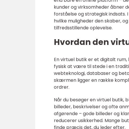
end bare en online platform – den
kunder og virksomheder åbner d
forståelse og strategisk indsats. I
hvilke muligheder den skaber, og 
tilfredsstillende oplevelse.
Hvordan den virtu
En virtuel butik er et digitalt r
fysisk at være til stede i en trad
webteknologi, databaser og beta
skærmen ligger en række komplek
ordrer.
Når du besøger en virtuel butik, b
billeder, beskrivelser og ofte an
afgørende – gode billeder og klar
reducerer usikkerhed. Mange buti
finde præcis det, du leder efter.