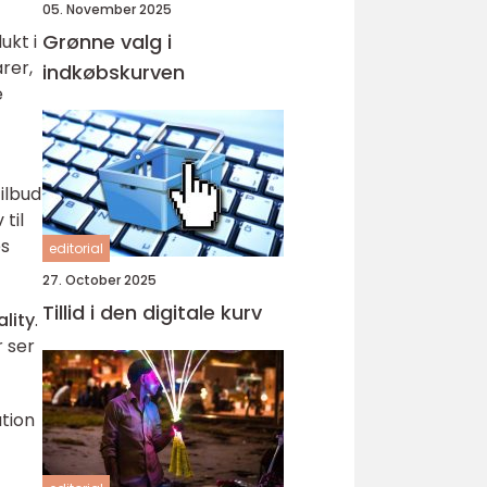
05. November 2025
Grønne valg i
ukt i
rer,
indkøbskurven
e
ilbud
til
es
editorial
27. October 2025
Tillid i den digitale kurv
lity
.
 ser
ation