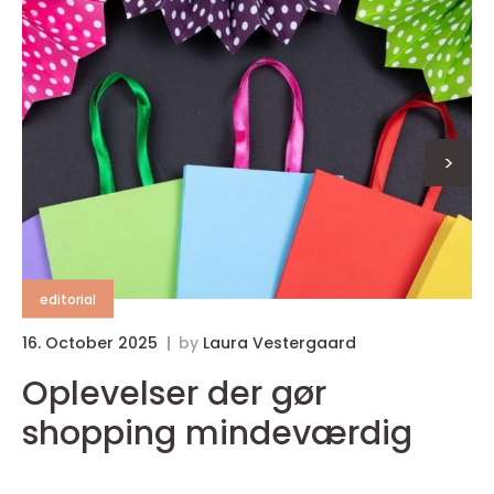
>
editorial
16. October 2025
by
Laura Vestergaard
1
Oplevelser der gør
shopping mindeværdig