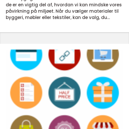
de er en vigtig del af, hvordan vi kan mindske vores
påvirkning på miljøet. Når du vælger materialer til
byggeri, møbler eller tekstiler, kan de valg, du
træffer, have stor betydning for klima, vandforbrug
og ressourcer. Men det kan være svært at vide,
hvilke materialer der virkelig er bæredygtige, og
hvilke der kun fremst&ar...