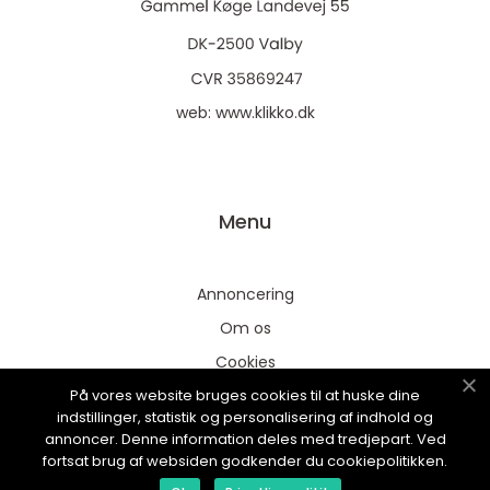
web:
www.klikko.dk
Menu
Annoncering
Om os
Cookies
På vores website bruges cookies til at huske dine
Kontakt os
indstillinger, statistik og personalisering af indhold og
Sitemap
annoncer. Denne information deles med tredjepart. Ved
fortsat brug af websiden godkender du cookiepolitikken.