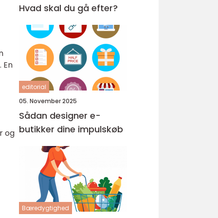
Hvad skal du gå efter?
n
. En
editorial
05. November 2025
Sådan designer e-
butikker dine impulskøb
r og
Bæredygtighed