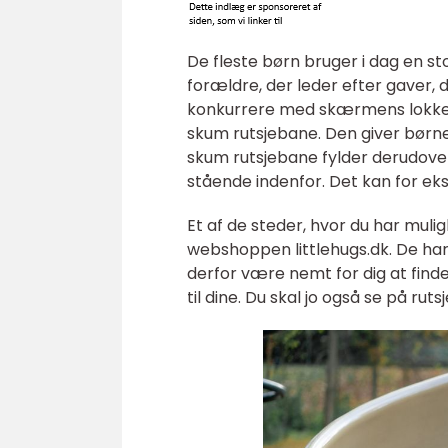
De fleste børn bruger i dag en s
forældre, der leder efter gaver,
konkurrere med skærmens lokkend
skum rutsjebane. Den giver børne
skum rutsjebane fylder derudover 
stående indenfor. Det kan for ek
Et af de steder, hvor du har muli
webshoppen littlehugs.dk. De har e
derfor være nemt for dig at find
til dine. Du skal jo også se på ru