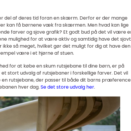
tor del af deres tid foran en skærm. Derfor er der mange
 der kan få børnene væk fra skærmen. Men hvad kan lige
e farver og sjove grafik? Et godt bud på det vil være e
ne mulighed for at være aktiv og samtidig have det sjovt
ikke så meget, hvilket gør det muligt for dig at have den
sempel være i et hjørne af stuen.
ghed for at købe en skum rutsjebane til dine børn, er på
t stort udvalg af rutsjebaner i forskellige farver. Det vil
e en rutsjebane, der passer til både dit barns præference
tsjebanen hver dag.
Se det store udvalg her
.