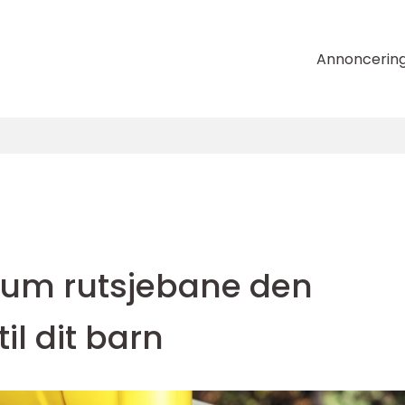
Annoncerin
skum rutsjebane den
il dit barn