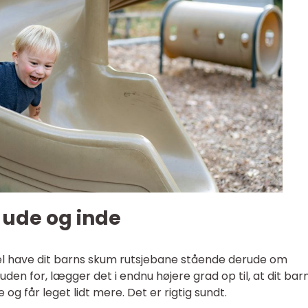
 ude og inde
el have dit barns skum rutsjebane stående derude om
en for, lægger det i endnu højere grad op til, at dit bar
 får leget lidt mere. Det er rigtig sundt.