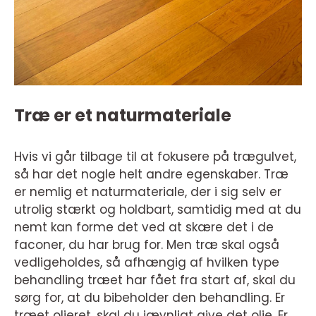
Træ er et naturmateriale
Hvis vi går tilbage til at fokusere på trægulvet,
så har det nogle helt andre egenskaber. Træ
er nemlig et naturmateriale, der i sig selv er
utrolig stærkt og holdbart, samtidig med at du
nemt kan forme det ved at skære det i de
faconer, du har brug for. Men træ skal også
vedligeholdes, så afhængig af hvilken type
behandling træet har fået fra start af, skal du
sørg for, at du bibeholder den behandling. Er
træet olieret, skal du jævnligt give det olie. Er