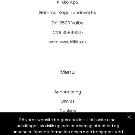
web:
www.klikko.dk
Menu
Annoncering
Om os
Cookies
På vores website bruges cookies til at huske dine
Kontakt os
indstillinger, statistik og personalisering af indhold og
Sitemap
annoncer. Denne information deles med tredjepart. Ved