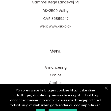
web:
www.klikko.dk
Menu
Annoncering
Om os
Cookies
På vores website bruges cookies til at huske dine
Kontakt os
indstillinger, statistik og personalisering af indhold og
Sitemap
annoncer. Denne information deles med tredjepart. Ved
fortsat brug af websiden godkender du cookiepolitikken.